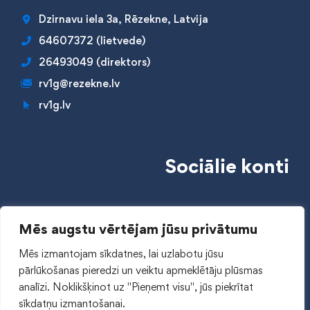
Dzirnavu iela 3a, Rēzekne, Latvija
64607372 (lietvede)
26493049 (direktors)
rv1g@rezekne.lv
rv1g.lv
Sociālie konti
Mēs augstu vērtējam jūsu privātumu
Mēs izmantojam sīkdatnes, lai uzlabotu jūsu
pārlūkošanas pieredzi un veiktu apmeklētāju plūsmas
Piekļūstamības paziņojums
analīzi.
Noklikšķinot uz "Pieņemt visu", jūs piekrītat
sīkdatņu izmantošanai.