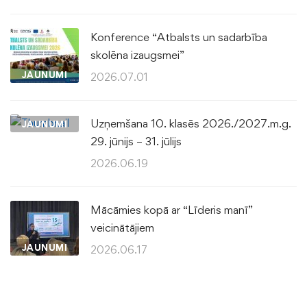
Konference “Atbalsts un sadarbība
skolēna izaugsmei”
JAUNUMI
2026.07.01
Uzņemšana 10. klasēs 2026./2027.m.g.
JAUNUMI
29. jūnijs – 31. jūlijs
2026.06.19
Mācāmies kopā ar “Līderis manī”
veicinātājiem
JAUNUMI
2026.06.17