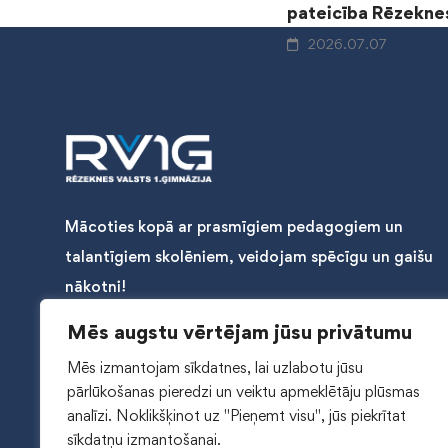
pateicība Rēzeknes
2026.07.07
Mācoties kopā ar prasmīgiem pedagogiem un
talantīgiem skolēniem, veidojam spēcīgu un gaišu
nākotni!
Mēs augstu vērtējam jūsu privātumu
Mēs izmantojam sīkdatnes, lai uzlabotu jūsu
pārlūkošanas pieredzi un veiktu apmeklētāju plūsmas
analīzi.
Noklikšķinot uz "Pieņemt visu", jūs piekrītat
sīkdatņu izmantošanai.