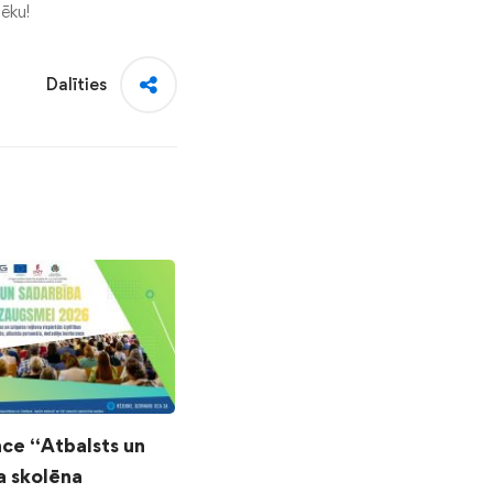
tēku!
Dalīties
ce “Atbalsts un
a skolēna