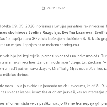
2026.05.12
liotēkā 09. 05. 2026. norisinājās Latvijas jaunatnes rakstniecības f
ases skolnieces Evelīna Razguļaja, Evelīna Lazareva, Evelīna
ījušas šo iespēju starp 30 valsts labākajiem skolēniem 8.–9. klašu grup
ras un esejas. Lepojamies ar meiteņu sasniegumu!
tivāls bija ļoti izglītojošs, pieredzi sniedzošs un iedvesmojošs. Tu
runa ar rakstnieci Inesi Zandari, nodarbība “Dzeja. Es. Ziedonis.”– t
 un radīt pašiem savu dzeju –, kā arī kaligrāfijas nodarbība, kur, 
ja mākslas darbus.
ivitātes – bija jāizveido un jāparāda neliels uzvedums, kā arī 8.–9. k
 tās sniedza iespēju iepazīties ar citiem jaunieši, kas arī interesējas 
ies arī citiem šāda veida pasākumos, jo tā ir ne tikai iespēja gūt pier