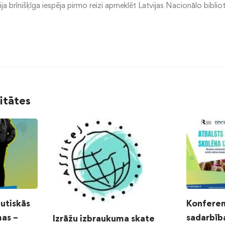
bija brīnišķīga iespēja pirmo reizi apmeklēt Latvijas Nacionālo biblio
litātes
autiskās
Konferen
as –
sadarbīb
Izrāžu izbraukuma skate