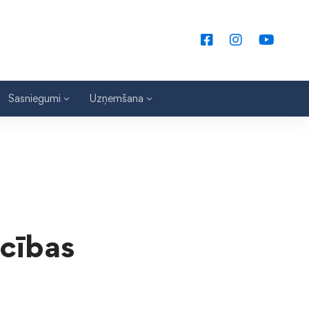
Sasniegumi
Uzņemšana
ecības