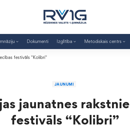
imnāziju
Dokumenti
Izglītība
Metodiskais centrs
ecības festivāls "Kolibri"
JAUNUMI
jas jaunatnes rakstni
festivāls “Kolibri”