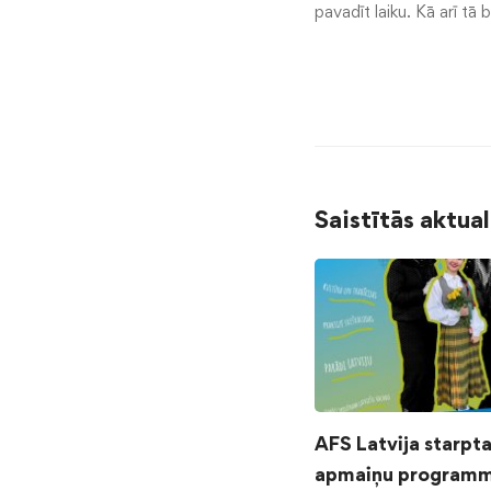
pavadīt laiku. Kā arī tā 
Saistītās aktua
AFS Latvija starpt
apmaiņu programm