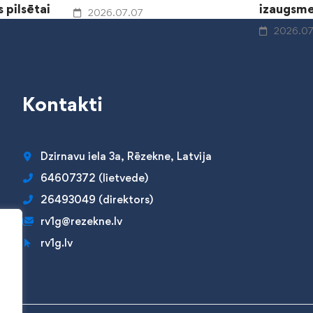
 pilsētai
izaugsme
2026.07.07
2026.07
Kontakti
Dzirnavu iela 3a, Rēzekne, Latvija
64607372 (lietvede)
26493049 (direktors)
rv1g@rezekne.lv
rv1g.lv