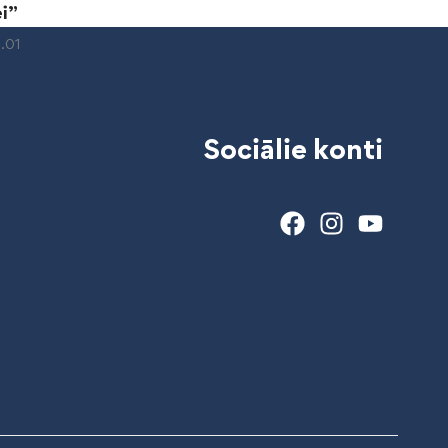
i”
.01
Sociālie konti