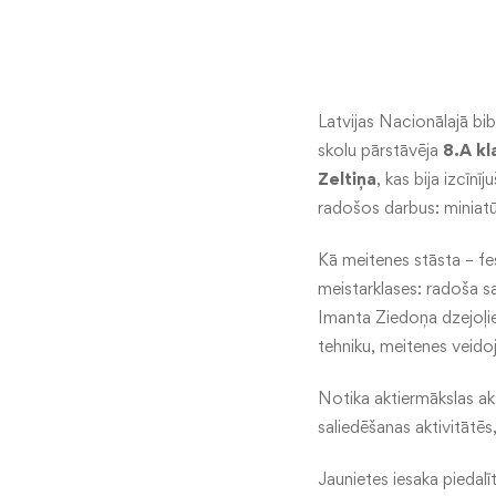
Latvijas Nacionālajā bib
skolu pārstāvēja
8.A kl
Zeltiņa
, kas bija izcīn
radošos darbus: miniatū
Kā meitenes stāsta – fes
meistarklases: radoša sa
Imanta Ziedoņa dzejoļiem
tehniku, meitenes veido
Notika aktiermākslas akt
saliedēšanas aktivitātēs,
Jaunietes iesaka piedalīt