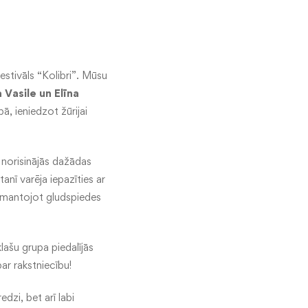
estivāls “Kolibri”. Mūsu
 Vasile un Elīna
ā, ieniedzot žūrijai
r norisinājās dažādas
anī varēja iepazīties ar
izmantojot gludspiedes
lašu grupa piedalījās
par rakstniecību!
edzi, bet arī labi