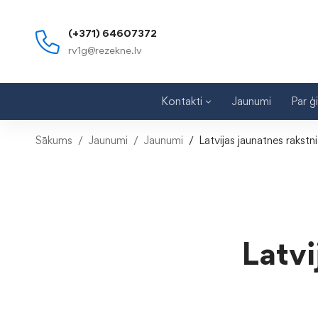
(+371) 64607372
rv1g@rezekne.lv
Kontakti
Jaunumi
Par ģ
Sākums
Jaunumi
Jaunumi
Latvijas jaunatnes rakstni
Latvi