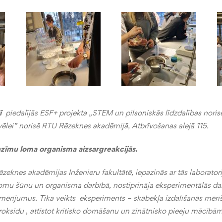
ī
piedalījās ESF+ projekta „STEM un pilsoniskās līdzdalības norise
zvēlei” norisē RTU Rēzeknes akadēmijā, Atbrīvošanas alejā 115.
zīmu loma organisma aizsargreakcijās.
zeknes akadēmijas Inženieru fakultātē, iepazinās ar tās laborator
omu šūnu un organisma darbībā, nostiprināja eksperimentālās da
 mērījumus. Tika veikts eksperiments – skābekļa izdalīšanās mēr
roksīdu
,
attīstot kritisko domāšanu un zinātnisko pieeju mācībām