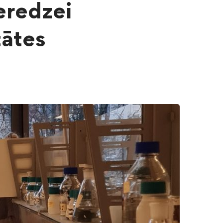
ieredzei
tātes