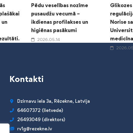
ās
Pēdu veselības nozīme
Glikozes
 plašākai
pusaudžu vecumā –
regulāci
i un
ikdienas profilakses un
Norise sa
higiēnas pasākumi
Universit
zultāti.
medicīna
2026.05.14
2026.0
Kontakti
Dzirnavu iela 3a, Rēzekne, Latvija
64607372 (lietvede)
26493049 (direktors)
rv1g@rezekne.lv