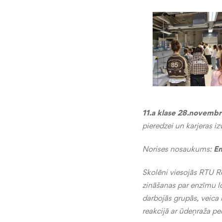
11.a klase 28.novembr
pieredzei un karjeras i
Norises nosaukums:
En
Skolēni viesojās RTU Rē
zināšanas par enzīmu l
darbojās grupās, veica
reakcijā ar ūdeņraža pe