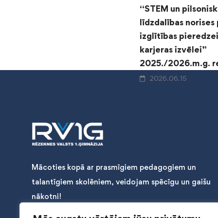
“STEM un pilsonisk
līdzdalības norises
izglītības pieredze
karjeras izvēlei”
2025./2026.m.g. re
2026.06.15
Mācoties kopā ar prasmīgiem pedagogiem un
talantīgiem skolēniem, veidojam spēcīgu un gaišu
nākotni!