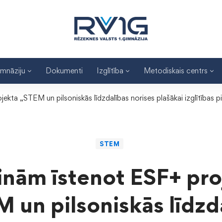
imnāziju
Dokumenti
Izglītība
Metodiskais centrs
kta „STEM un pilsoniskās līdzdalības norises plašākai izglītības pie
STEM
inām īstenot ESF+ pro
 un pilsoniskās līdzd