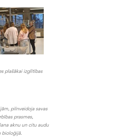
s plašākai izglītības
ijām, pilnveidoja savas
rbības prasmes,
īšana aknu un citu audu
 bioloģijā.