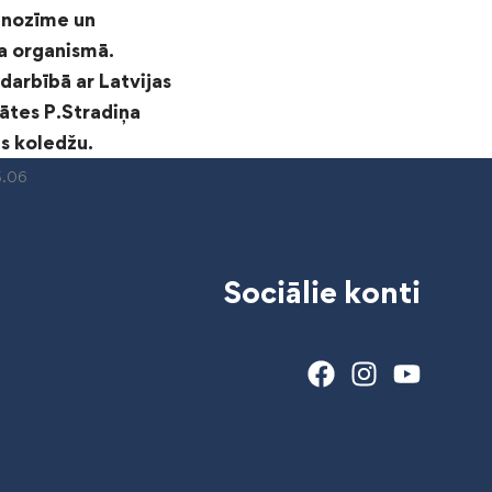
 nozīme un
ja organismā.
darbībā ar Latvijas
ātes P.Stradiņa
s koledžu.
5.06
Sociālie konti