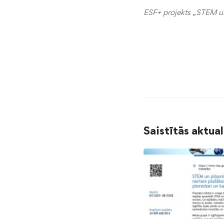
ESF+ projekts „STEM un p
Saistītās aktua