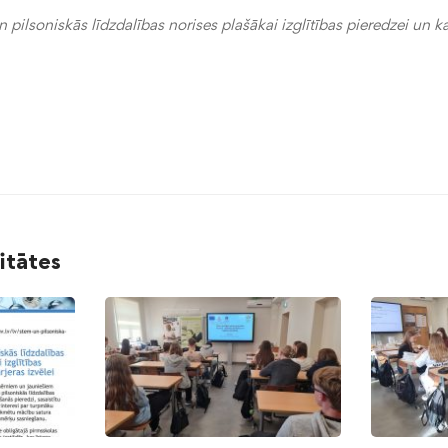
ilsoniskās līdzdalības norises plašākai izglītības pieredzei un kar
litātes