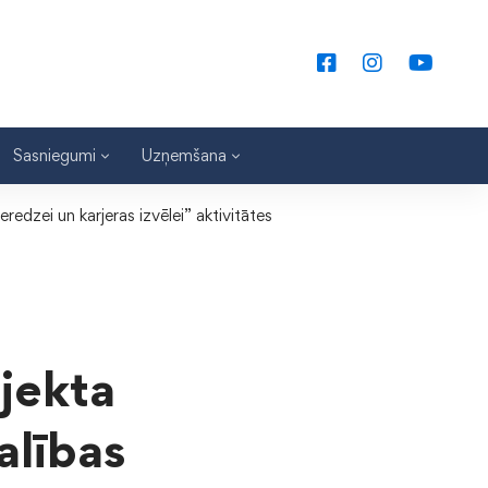
Sasniegumi
Uzņemšana
redzei un karjeras izvēlei” aktivitātes
jekta
alības