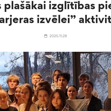
 plašākai izglītības p
arjeras izvēlei” aktivi
2025.11.28