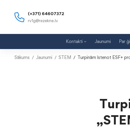
(+371) 64607372
rv1g@rezekne.lv
Kontakti
Jaunumi
Par ģ
Sākums
Jaunumi
STEM
Turpinām īstenot ESF+ proje
Turp
„STEM