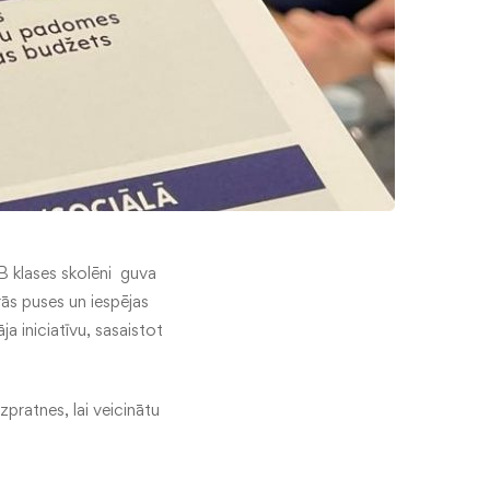
.B klases skolēni guva
rās puses un iespējas
ja iniciatīvu, sasaistot
zpratnes, lai veicinātu