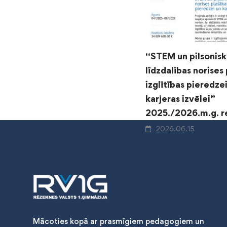
“STEM un pilsonisk
līdzdalības norises
izglītības pieredze
karjeras izvēlei”
2025./2026.m.g. re
2026.06.15
Mācoties kopā ar prasmīgiem pedagogiem un