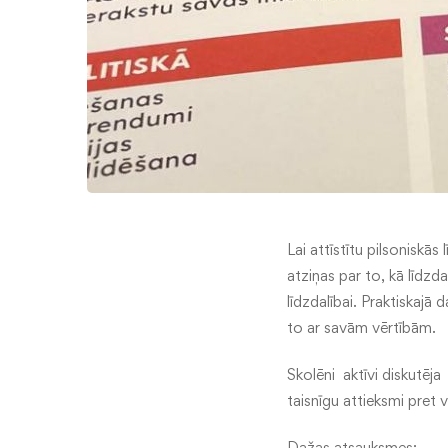
Lai attīstītu pilsoniskās 
atziņas par to, kā līdzd
līdzdalībai. Praktiskajā 
to ar savām vērtībām.
Skolēni aktīvi diskutēja
taisnīgu attieksmi pret 
Dažas atsauksmes: