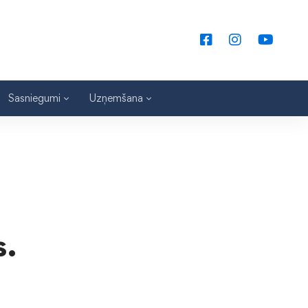
Sasniegumi
Uzņemšana
s.