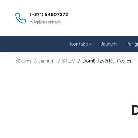
(+371) 64607372
rv1g@rezekne.lv
Kontakti
Jaunumi
Par ģ
Sākums
Jaunumi
STEM
Domā. Izvērtē. Rīkojies.
D