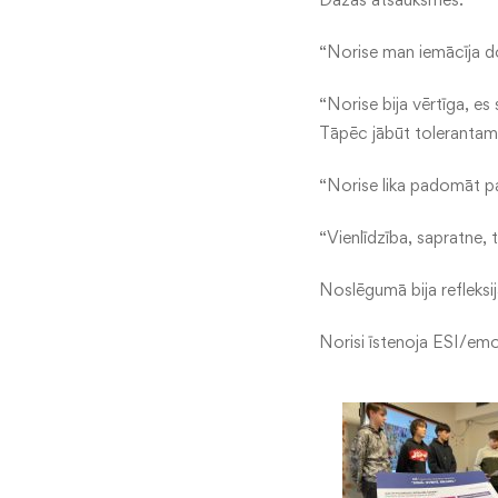
“Norise man iemācīja do
“Norise bija vērtīga, es
Tāpēc jābūt tolerantam 
“Norise lika padomāt par
“Vienlīdzība, sapratne, 
Noslēgumā bija refleksij
Norisi īstenoja ESI/emo