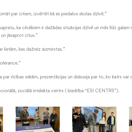
māt par citiem, izvērtēt kā es piedalos skolas dzīvē.”
 sapratu, ka cilvēkiem ir dažādas situācijas dzīvē un mēs līdz galam
un jāsaprot citus.”
 lietām, kas dažreiz aizmirstas.”
tolerance.”
a par rīcības sekām, prezentācijas un diskusija par to, ko katrs var d
cionālā, sociālā intelekta centrs ( biedrība “ESI CENTRS”).