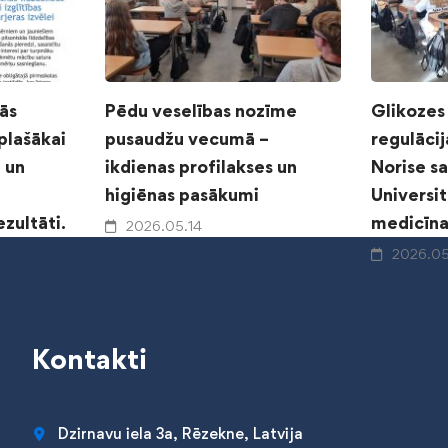
ās
Pēdu veselības nozīme
Glikozes
 plašākai
pusaudžu vecumā –
regulāci
i un
ikdienas profilakses un
Norise sa
higiēnas pasākumi
Universit
zultāti.
medicīna
2026.05.14
2026.0
Kontakti
Dzirnavu iela 3a, Rēzekne, Latvija