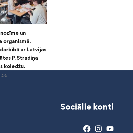
 nozīme un
ja organismā.
darbībā ar Latvijas
ātes P.Stradiņa
s koledžu.
5.06
Sociālie konti