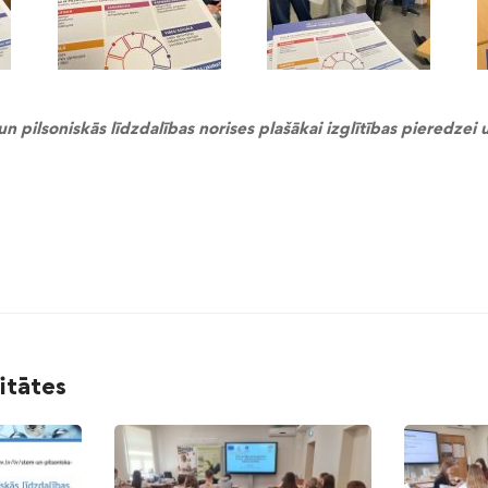
 pilsoniskās līdzdalības norises plašākai izglītības pieredzei u
litātes