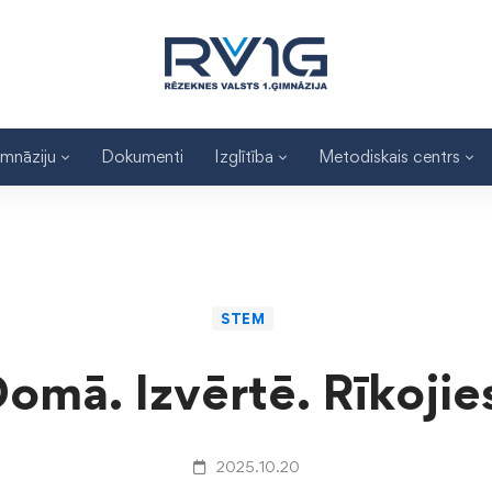
imnāziju
Dokumenti
Izglītība
Metodiskais centrs
STEM
omā. Izvērtē. Rīkojie
2025.10.20