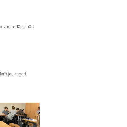
 nevaram tās zināt.
arīt jau tagad.