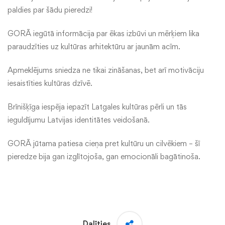
paldies par šādu pieredzi!
GORĀ iegūtā informācija par ēkas izbūvi un mērķiem lika
paraudzīties uz kultūras arhitektūru ar jaunām acīm.
Apmeklējums sniedza ne tikai zināšanas, bet arī motivāciju
iesaistīties kultūras dzīvē.
Brīnišķīga iespēja iepazīt Latgales kultūras pērli un tās
ieguldījumu Latvijas identitātes veidošanā.
GORĀ jūtama patiesa cieņa pret kultūru un cilvēkiem – šī
pieredze bija gan izglītojoša, gan emocionāli bagātinoša.
Dalīties