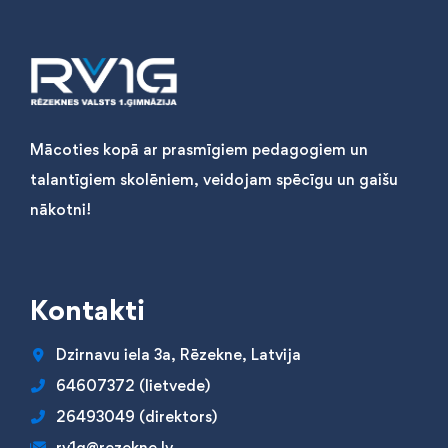
Mācoties kopā ar prasmīgiem pedagogiem un
talantīgiem skolēniem, veidojam spēcīgu un gaišu
nākotni!
Kontakti
Dzirnavu iela 3a, Rēzekne, Latvija
64607372 (lietvede)
26493049 (direktors)
rv1g@rezekne.lv