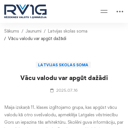
Sākums
Jaunumi
Latvijas skolas soma
Vācu valodu var apgūt dažādi
LATVIJAS SKOLAS SOMA
Vācu valodu var apgūt dažādi
2025.07.16
Maija izskaņā 11. klases izglītojamo grupa, kas apgūst vācu
valodu kā otro svešvalodu, apmeklēja Latgales vēstniecību
Gors un iepazina tās arhitektūru. Skolēni guva informāciju, par