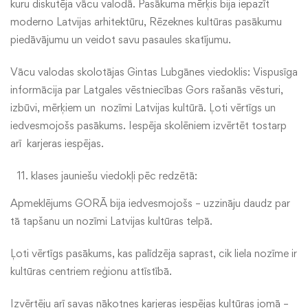
kuru diskutēja vācu valodā. Pasākuma mērķis bija iepazīt
moderno Latvijas arhitektūru, Rēzeknes kultūras pasākumu
piedāvājumu un veidot savu pasaules skatījumu.
Vācu valodas skolotājas Gintas Lubgānes viedoklis: Vispusīga
informācija par Latgales vēstniecības Gors rašanās vēsturi,
izbūvi, mērķiem un nozīmi Latvijas kultūrā. Ļoti vērtīgs un
iedvesmojošs pasākums. Iespēja skolēniem izvērtēt tostarp
arī karjeras iespējas.
klases jauniešu viedokļi pēc redzētā:
Apmeklējums GORĀ bija iedvesmojošs – uzzināju daudz par
tā tapšanu un nozīmi Latvijas kultūras telpā.
Ļoti vērtīgs pasākums, kas palīdzēja saprast, cik liela nozīme ir
kultūras centriem reģionu attīstībā.
Izvērtēju arī savas nākotnes karjeras iespējas kultūras jomā –