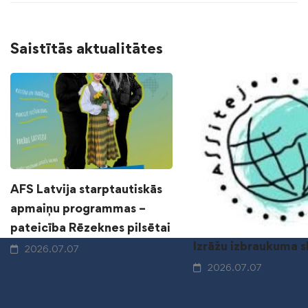
Saistītās aktualitātes
AFS Latvija starptautiskās
apmaiņu programmas –
pateicība Rēzeknes pilsētai
Izrāžu izbraukuma 
2026.07.07
2026.07.07