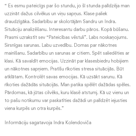
“ Es esmu pateicīgs par šo stundu, jo šī stunda palīdzēja man
uzzināt dažus cilvēkus un viņu sapņus. Klase paliek
draudzīgāka. Sadarbību ar skolotājām Sandru un Indra.
Situāciju analizēšanu. Interesantu darbu pāros. Kopā būšanu.
Prasmi uzrakstīt sev “Pateicības vēstuli”. Labs noskaņojums.
Sirsnīgas sarunas. Labu uzvedību. Domas par nākotnes
mainīšanu. Sadarbību un sarunas ar citiem. Spēt saliedēties ar
klasi. Kā savaldīt emocijas. Uzzināt par klasesbiedru hobijiem
un nākotnes sapņiem. Pratīšu rīkoties stresa situācijās. Būt
atklātam. Kontrolēt savas emocijas. Kā uzsākt sarunu. Kā
rīkoties dažādās situācijās. Man patika spēlēt dažādas spēles.
Pārdomas, kā jūtas cilvēks, kuru klasē atstumj. Kā uz vienu un
to pašu notikumu var paskatīties dažādi un palīdzēt iejusties
viena kurpēs un otra kurpēs.”
Informāciju sagatavoja Indra Kolendoviča