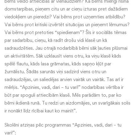
bērns veido attiecības ar vienaudžiem? Kā bērns mierīgi risina
domstarpības, pieņem citu un ar cieņu izturas pret dažādiem
viedokļiem un pieredzi? Vai bērns prot uzņemties atbildību?
Vai bērns prot kritiski izvērtēt situācijas un pieņemt lēmumus?
Vai bērns prot pretoties “spiedienam”? Šīs ir sociālās tēmas
par sadarbību, cieņu, kā radīt drošu vidi klasē un kā
sadraudzēties. Jau otrajā nodarbībā bērni sāk ļauties plūsmai
un aktivitātēm. Sāk uzklausīt viens otru, ka viņu klasē kāds
spēlē flautu, kāds lasa grāmatas, kāds sapņo kļūt par
žurnālistu. Šādās sarunās viņi sadzird viens otru un
sadraudzējas, un saliedējas arvien vairāk un vairāk. Tas arī ir
mērķis. “Apzinies, vadi, dari – tu vari!” nodarbības vērtība ir
būt par spoguli attiecībām klasē. Mēs parādām to, par ko
bērni ikdienā runā. Tu redzi un aizdomājies, un svarīgākais solis
ir nonākt līdz rīcībai kaut ko mainīt”.
Skolēni atziņas pēc programmas “Apzinies, vadi, dari – tu
vari!”: