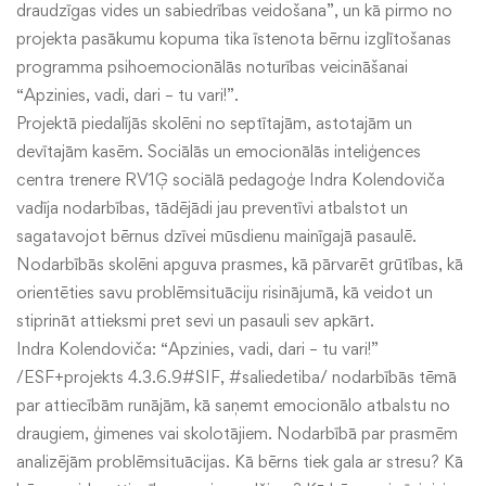
draudzīgas vides un sabiedrības veidošana”, un kā pirmo no
projekta pasākumu kopuma tika īstenota bērnu izglītošanas
programma psihoemocionālās noturības veicināšanai
“Apzinies, vadi, dari – tu vari!”.
Projektā piedalījās skolēni no septītajām, astotajām un
devītajām kasēm. Sociālās un emocionālās inteliģences
centra trenere RV1Ģ sociālā pedagoģe Indra Kolendoviča
vadīja nodarbības, tādējādi jau preventīvi atbalstot un
sagatavojot bērnus dzīvei mūsdienu mainīgajā pasaulē.
Nodarbībās skolēni apguva prasmes, kā pārvarēt grūtības, kā
orientēties savu problēmsituāciju risinājumā, kā veidot un
stiprināt attieksmi pret sevi un pasauli sev apkārt.
Indra Kolendoviča: “Apzinies, vadi, dari – tu vari!”
/ESF+projekts 4.3.6.9#SIF, #saliedetiba/ nodarbībās tēmā
par attiecībām runājām, kā saņemt emocionālo atbalstu no
draugiem, ģimenes vai skolotājiem. Nodarbībā par prasmēm
analizējām problēmsituācijas. Kā bērns tiek gala ar stresu? Kā