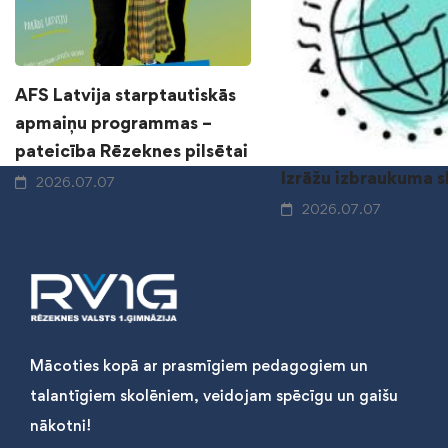
AFS Latvija starptautiskās
apmaiņu programmas –
pateicība Rēzeknes pilsētai
Izrāžu izbraukuma 
2026.07.07
2026.07.07
Mācoties kopā ar prasmīgiem pedagogiem un
talantīgiem skolēniem, veidojam spēcīgu un gaišu
nākotni!