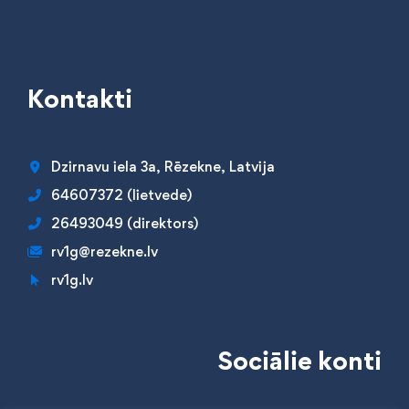
Kontakti
Dzirnavu iela 3a, Rēzekne, Latvija
64607372 (lietvede)
26493049 (direktors)
rv1g@rezekne.lv
rv1g.lv
Sociālie konti