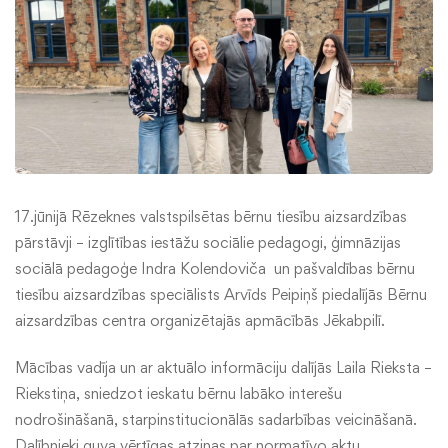
17.jūnijā Rēzeknes valstspilsētas bērnu tiesību aizsardzības
pārstāvji – izglītības iestāžu sociālie pedagogi, ģimnāzijas
sociālā pedagoģe Indra Kolendoviča un pašvaldības bērnu
tiesību aizsardzības speciālists Arvīds Peipiņš piedalījās Bērnu
aizsardzības centra organizētajās apmācībās Jēkabpilī.
Mācības vadīja un ar aktuālo informāciju dalījās Laila Rieksta –
Riekstiņa, sniedzot ieskatu bērnu labāko interešu
nodrošināšanā, starpinstitucionālās sadarbības veicināšanā.
Dalībnieki guva vērtīgas atziņas par normatīvo aktu