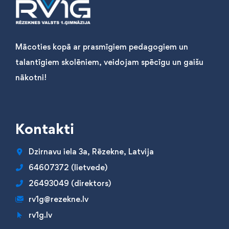
Mācoties kopā ar prasmīgiem pedagogiem un
talantīgiem skolēniem, veidojam spēcīgu un gaišu
nākotni!
Kontakti
Dzirnavu iela 3a, Rēzekne, Latvija
64607372 (lietvede)
26493049 (direktors)
rv1g@rezekne.lv
rv1g.lv