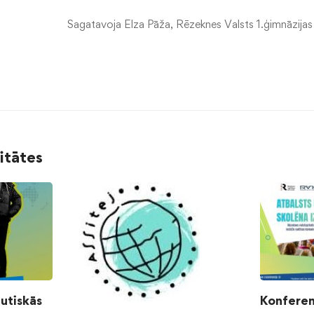
Sagatavoja Elza Pāža, Rēzeknes Valsts 1.ģimnāzijas 
litātes
autiskās
Konferen