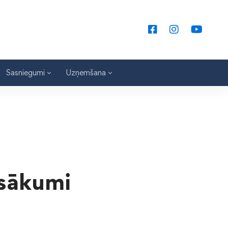
Sasniegumi
Uzņemšana
asākumi