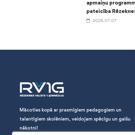
apmaiņu programm
pateicība Rēzeknes
2026.07.07
Mācoties kopā ar prasmīgiem pedagogiem un
talantīgiem skolēniem, veidojam spēcīgu un gaišu
nākotni!