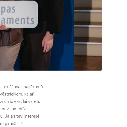
las atklāšanas pasākumā
vēstniekiem, kā arī
 un idejas, lai varētu
u pavisam drīz –
. Ja arī tevi interesē
m ģimnāzijā!