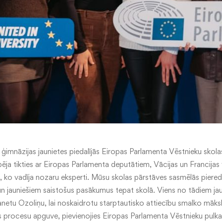
ā ģimnāzijas jaunietes piedalījās Eiropas Parlamenta Vēstnieku sko
ēja tikties ar Eiropas Parlamenta deputātiem, Vācijas un Francijas 
s, ko vadīja nozaru eksperti. Mūsu skolas pārstāves sasmēlās pieredzi
un jauniešiem saistošus pasākumus tepat skolā. Viens no tādiem ja
anetu Ozoliņu, lai noskaidrotu starptautisko attiecību smalko mākslu
s procesu apguve, pievienojies Eiropas Parlamenta Vēstnieku pulka