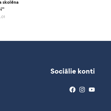
a skolēna
i”
.01
Sociālie konti