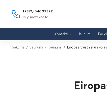
(+371) 64607372
rv1g@rezekne.lv
Kontakti
Jaunumi
Par ģ
Sākums
Jaunumi
Jaunumi
Eiropas Vēstnieku skola
Eiropa