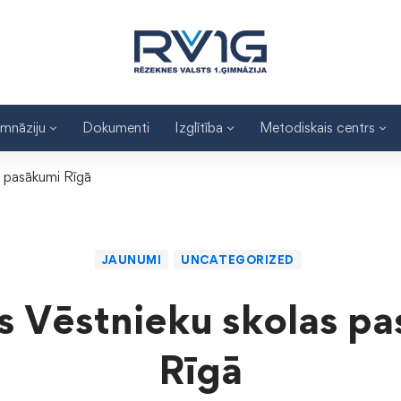
imnāziju
Dokumenti
Izglītība
Metodiskais centrs
s pasākumi Rīgā
JAUNUMI
UNCATEGORIZED
s Vēstnieku skolas p
Rīgā