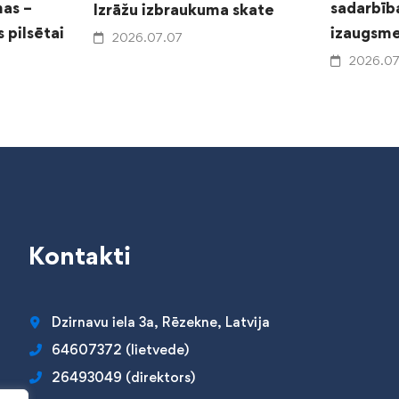
as –
sadarbīb
Izrāžu izbraukuma skate
 pilsētai
izaugsme
2026.07.07
2026.07
Kontakti
Dzirnavu iela 3a, Rēzekne, Latvija
64607372 (lietvede)
26493049 (direktors)