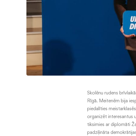
Skolēnu rudens brīvlaik
Rīgā. Meitenēm bija iesp
piedalīties meistarklasē
organizēt interesantus 
tiksimies ar diplomāti Ž
padziļināta demokrātija