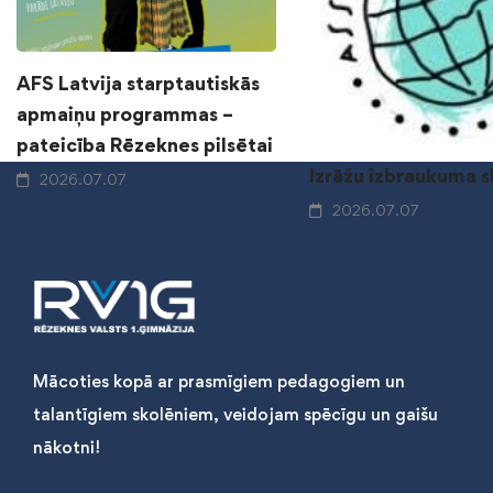
AFS Latvija starptautiskās
apmaiņu programmas –
pateicība Rēzeknes pilsētai
Izrāžu izbraukuma 
2026.07.07
2026.07.07
Mācoties kopā ar prasmīgiem pedagogiem un
talantīgiem skolēniem, veidojam spēcīgu un gaišu
nākotni!