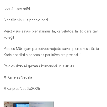
Izvirzīt sev mērķi!
Neatlikt visu uz pēdējo brīdi!
Veikt visus savus pienākumus tā, kā vēlētos, lai to dara tavi
kolēģi!
Paldies Mārtiņam par iedvesmojošo savas pieredzes stāstu!
Kāds noteikti aizdomājās par inženiera profesiju!
Paldies
dzīvei gatavs
komandai un
GASO
!
# KarjerasNedēļa
#KarjerasNedēļa2025