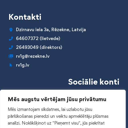
Kontakti
Dzirnavu iela 3a, Rēzekne, Latvija
64607372 (lietvede)
26493049 (direktors)
rv1g@rezekne.lv
rv1g.lv
Sociālie konti
Mēs augstu vērtējam jūsu privātumu
Mēs izmantojam sīkdatnes, lai uzlabotu jūsu
pārlūkošanas pieredzi un veiktu apmeklētāju plūsmas
Piekļūstamības paziņojums
analīzi.
Noklikšķinot uz "Pieņemt visu", jūs piekrītat