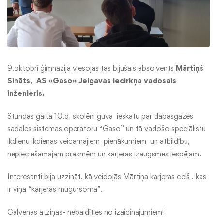
9.oktobrī ģimnāzijā viesojās tās bijušais absolvents
Mārtiņš
Sināts,
AS «Gaso» Jelgavas iecirkņa vadošais
inženieris.
Stundas gaitā 10.d skolēni guva ieskatu par dabasgāzes
sadales sistēmas operatoru “Gaso” un tā vadošo speciālistu
ikdienu ikdienas veicamajiem pienākumiem un atbildību,
nepieciešamajām prasmēm un karjeras izaugsmes iespējām.
Interesanti bija uzzināt, kā veidojās Mārtiņa karjeras ceļš , kas
ir viņa “karjeras mugursomā”.
Galvenās atziņas- nebaidīties no izaicinājumiem!