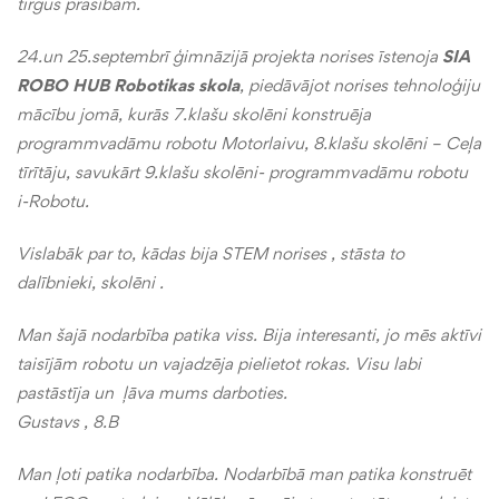
tirgus prasībām.
24.un 25.septembrī ģimnāzijā projekta norises īstenoja
SIA
ROBO HUB Robotikas skola
, piedāvājot norises tehnoloģiju
mācību jomā, kurās 7.klašu skolēni konstruēja
programmvadāmu robotu Motorlaivu, 8.klašu skolēni – Ceļa
tīrītāju, savukārt 9.klašu skolēni- programmvadāmu robotu
i-Robotu.
Vislabāk par to, kādas bija STEM norises , stāsta to
dalībnieki, skolēni .
Man šajā nodarbība patika viss. Bija interesanti, jo mēs aktīvi
taisījām robotu un vajadzēja pielietot rokas. Visu labi
pastāstīja un ļāva mums darboties.
Gustavs , 8.B
Man ļoti patika nodarbība. Nodarbībā man patika konstruēt