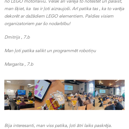
no LEGO motorlaivu. Vēlāk arī varēja to notestēt un palaist,
man šķiet, ka tas ir ļoti aizraujoši. Arī patika tas , ka to varēja
dekorēt ar dažādiem LEGO elementiem. Paldies visiem
organizatoriem par šo nodarbību!
Dmitrijs , 7.b
Man ļoti patika salikt un programmēt robotiņu
Margarita , 7.b
Bija interesanti, man viss patika, ļoti ātri laiks paskrēja.