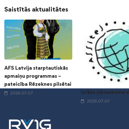
Saistītās aktualitātes
AFS Latvija starptautiskās
apmaiņu programmas –
pateicība Rēzeknes pilsētai
Izrāžu izbraukuma 
2026.07.07
2026.07.07