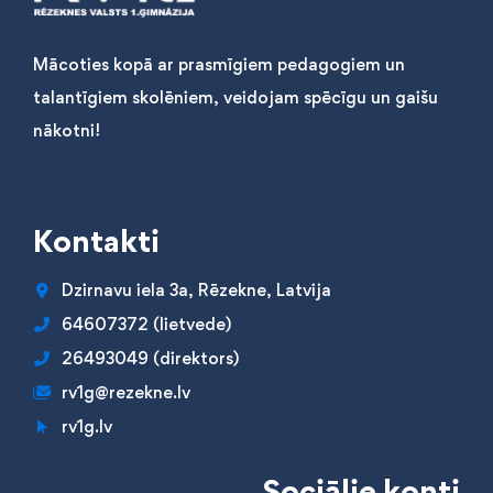
Mācoties kopā ar prasmīgiem pedagogiem un
talantīgiem skolēniem, veidojam spēcīgu un gaišu
nākotni!
Kontakti
Dzirnavu iela 3a, Rēzekne, Latvija
64607372 (lietvede)
26493049 (direktors)
rv1g@rezekne.lv
rv1g.lv
Sociālie konti