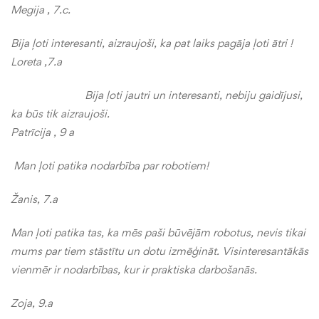
Megija , 7.c.
Bija ļoti interesanti, aizraujoši, ka pat laiks pagāja ļoti ātri !
Loreta ,7.a
Bija ļoti jautri un interesanti, nebiju gaidījusi,
ka būs tik aizraujoši.
Patrīcija , 9 a
Man ļoti patika nodarbība par robotiem!
Žanis, 7.a
Man ļoti patika tas, ka mēs paši būvējām robotus, nevis tikai
mums par tiem stāstītu un dotu izmēģināt. Visinteresantākās
vienmēr ir nodarbības, kur ir praktiska darbošanās.
Zoja, 9.a