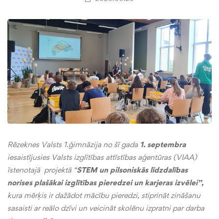
Rēzeknes Valsts 1.ģimnāzija no šī gada
1. septembra
iesaistījusies Valsts izglītības attīstības aģentūras (VIAA)
īstenotajā projektā “
STEM un pilsoniskās līdzdalības
norises plašākai izglītības pieredzei un karjeras izvēlei”,
kura mērķis ir dažādot mācību pieredzi, stiprināt zināšanu
sasaisti ar reālo dzīvi un veicināt skolēnu izpratni par darba