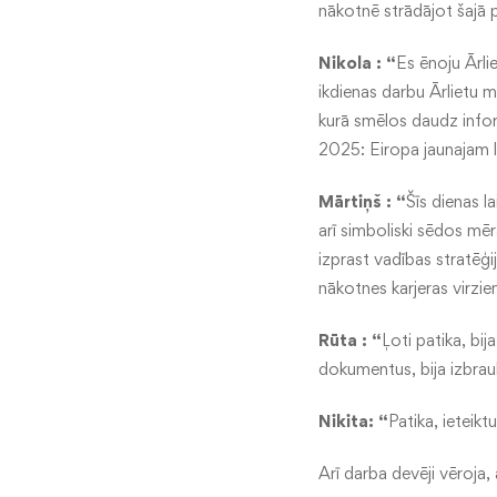
nākotnē strādājot šajā p
Nikola : “
Es ēnoju Ārli
ikdienas darbu Ārlietu min
kurā smēlos daudz info
2025: Eiropa jaunajam la
Mārtiņš : “
Šīs dienas l
arī simboliski sēdos mē
izprast vadības stratēģi
nākotnes karjeras virzie
Rūta : “
Ļoti patika, bij
dokumentus, bija izbrauk
Nikita: “
Patika, ieteikt
Arī darba devēji vēroja,