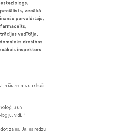
esteziologs,
speciālists, vecākā
inanšu pārvaldītājs,
 farmaceits,
rācijas vadītāja,
adomnieks drošības
vecākais inspektors
tīja šis amats un droši
noloģiju un
ģiju, vidi. “
rdot zāles. Jā, es redzu