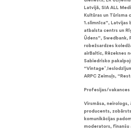
Latvijā, SIA ALL Medi
Kultūras un Tūrisma 
1.slimnīca”,
Latvijas 
atbalsta centrs un Rī
Ūdens”, Swedbank, Rī
robežsardzes koledža
airBaltic, Rēzeknes 
Sabiedrisko pakalpo
“Vintage
”,
Ieslodzīju
ARPC Zeimuļs, “Resta
Profesijas/vakances
Virsmāsa, neirologs, 
producents, zobārsts,
komunikācijas padomn
moderators,
finanšu 