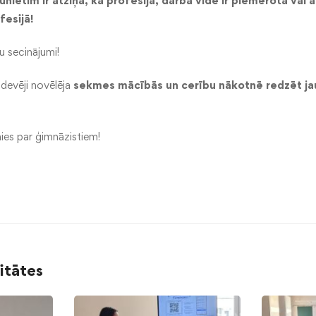
nietim ir atziņa, ka profesija, darba vide ir piemērota vai arī
fesijā!
ju secinājumi!
a devēji novēlēja
sekmes mācībās un cerību nākotnē redzēt ja
es par ģimnāzistiem!
litātes