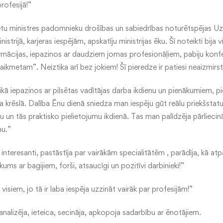
rofesijā!”
etu ministres padomnieku drošības un sabiedrības noturētspējas Uzz
istrijā, karjeras iespējām, apskatīju ministrijas ēku. Šī noteikti bija v
rmācijas, iepazinos ar daudziem jomas profesionāļiem, pabiju kon
ikmetam”. Neiztika arī bez jokiem! Šī pieredze ir patiesi neaizmirs
aikā iepazinos ar pilsētas vadītājas darba ikdienu un pienākumiem, p
ra krēslā. Dalība Ēnu dienā sniedza man iespēju gūt reālu priekšsta
ju un tās praktisko pielietojumu ikdienā. Tas man palīdzēja pārliecin
nu.”
a interesanti, pastāstīja par vairākām specialitātēm , parādīja, kā atp
ums ar bagijiem, forši, atsaucīgi un pozitīvi darbinieki!”
u visiem, jo tā ir laba iespēja uzzināt vairāk par profesijām!”
 analizēja, ieteica, secināja, apkopoja sadarbību ar ēnotājiem.