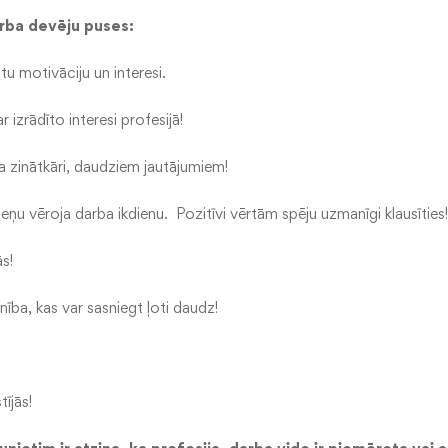
rba devēju puses:
tu motivāciju un interesi.
r izrādīto interesi profesijā!
a zinātkāri, daudziem jautājumiem!
cieņu vēroja darba ikdienu. Pozitīvi vērtām spēju uzmanīgi klausīties!
ās!
ība, kas var sasniegt ļoti daudz!
tījās!