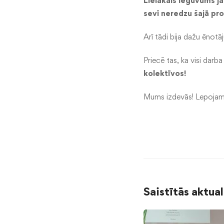
Lielākais ieguvums jau
sevi neredzu šajā pro
Arī tādi bija dažu ēnotā
Priecē tas, ka visi darb
kolektīvos!
Mums izdevās! Lepojami
Saistītās aktua