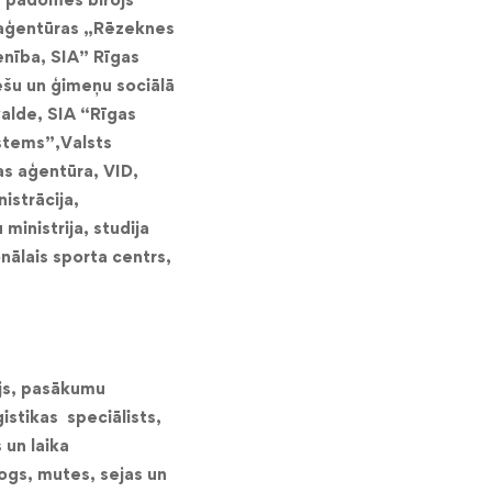
aģentūras „
Rēzeknes
enība,
SIA” Rīgas
ešu un ģimeņu sociālā
alde, SIA “Rīgas
stems”,
Valsts
as aģentūra,
VID,
istrācija,
 ministrija, studija
nālais sporta centrs,
js,
pasākumu
istikas speciālists,
 un laika
logs,
mutes, sejas un