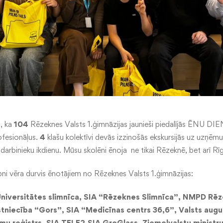
, ka
104
Rēzeknes Valsts 1.ģimnāzijas jaunieši piedalījās ĒNU DIE
fesionāļus.
4
klašu kolektīvi devās izzinošās ekskursijās uz uzņēm
 darbinieku ikdienu. Mūsu skolēni ēnoja ne tikai Rēzeknē, bet arī Rī
ipni vēra durvis ēnotājiem no Rēzeknes Valsts 1.ģimnāzijas:
Universitātes slimnīca, SIA “Rēzeknes Slimnīca”,
NMPD Rēze
tniecība “Gors”, SIA “Medicīnas centrs 36,6”, Valsts augu
u reģistrs, SIA TELE2,
SIA GroGlass, Ziemeļvalstu ministr