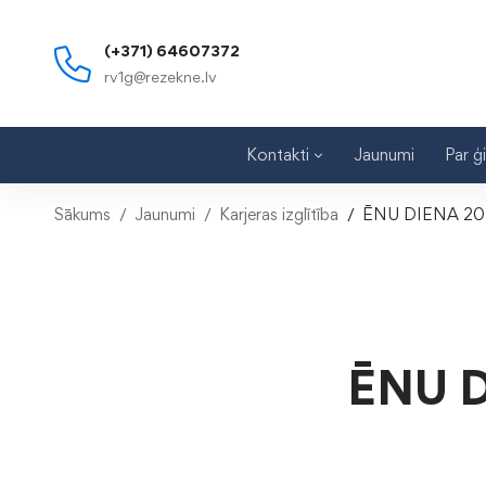
(+371) 64607372
rv1g@rezekne.lv
Kontakti
Jaunumi
Par ģ
Sākums
Jaunumi
Karjeras izglītība
ĒNU DIENA 20
ĒNU 