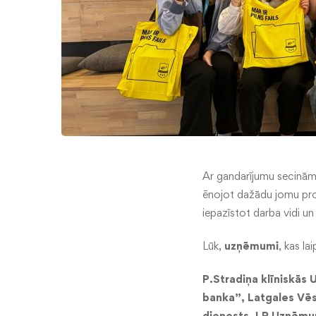
Ar gandarījumu secinām
ēnojot dažādu jomu pro
iepazīstot darba vidi un
Lūk,
uzņēmumi
, kas la
P.Stradiņa klīniskās 
banka”, Latgales Vēs
dienests, LR Uzņēmum