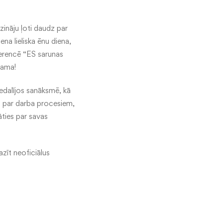
ināju ļoti daudz par
iena lieliska ēnu diena,
ferencē “ES sarunas
tama!
iedalījos sanāksmē, kā
tu par darba procesiem,
āties par savas
azīt neoficiālus