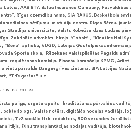
a Latvia,
AAS BTA Baltic Insurance Company,
Pašvaldības 
centrs
”,
Rīgas dzemdību nams, SIA RAKUS, Basketbola savi
biomedicīnas pētījumu un studiju centrs,
Rīgas Bērnu, jauni
gas Stradiņa universitāte,
Valsts Robežsardzes Ludzas pārv
ga, Zvērināto advokātu birojs “Cobalt”, ”Kinetics Nail Sy
, “Benu” aptieka, VUGD, Latvijas Ģeotelpiskās informācij
novada Sporta skola, Rēzeknes valstspilsētas Pagaidu admin
jumu regulēšanas komisija, Finanšu kompānija KPMG,
Ārlietu
ma vietu pārvalde Daugavgrīvas cietumā, SIA Latvijas Nacio
rt, “Trīs garšas” u.c.
 ,
kas tika ēnotas
:
ārsta palīgs, ergoterapeits , kreditēšanas pārvaldes vadītā
 bakteriologs, Valsts notārs, digitālās nodaļas vadītājs, loģ
ieks, Tv3 sociālo tīklu redaktors, 900 sekundes žurnālists
analītiķis,
šūnu transplantācijas nodaļas vadītāja, biotehno