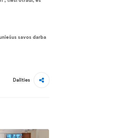
 , tieši otrādi, es
uniešus savos darba
Dalīties