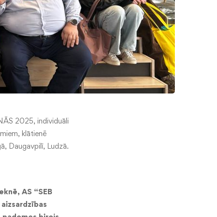
NĀS 2025, individuāli
umiem, klātienē
gā, Daugavpilī, Ludzā.
knē, AS “SEB
 aizsardzības
u padomes birojs