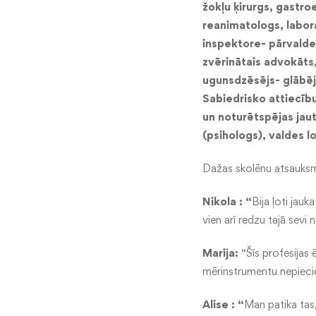
žokļu ķirurgs, gastro
reanimatologs, labora
inspektore- pārvaldes
zvērinātais advokāts
ugunsdzēsējs- glābēj
Sabiedrisko attiecību
un noturētspējas jau
(psihologs), valdes l
Dažas skolēnu atsauks
Nikola : “
Bija ļoti jau
vien arī redzu tajā sevi 
Marija:
“Šīs profesijas 
mērinstrumentu nepiecieš
Alise : “
Man patika tas,