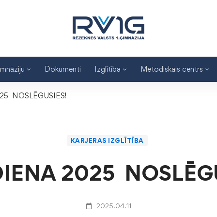
imnāziju
Dokumenti
Izglītība
Metodiskais centrs
25 NOSLĒGUSIES!
KARJERAS IZGLĪTĪBA
DIENA 2025 NOSLĒGU
2025.04.11