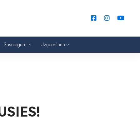
Sasniegumi
Uzņemšana
SIES!