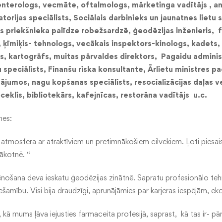
enterologs,
vecmāte, oftalmologs
,
mārketinga vadītājs
, a
n
torijas speciālists,
Sociālais darbinieks un jaunatnes lietu 
 priekšnieka palīdze robežsardzē, ģeodēzijas inženieris, f
, ķīmiķis- tehnologs, vecākais inspektors-kinologs, kadets,
s, kartogrāfs,
muitas pārvaldes direktors,
Pagaidu administ
 speciālists,
Finanšu riska konsultante,
Ārlietu ministres p
tājumos, nagu kopšanas speciālists,
resocializācijas daļas 
oceklis, bibliotekārs, kafejnīcas, restorāna vadītājs u.c.
mes:
ka atmosfēra ar atraktīviem un pretimnākošiem cilvēkiem. Ļoti piesais
nākotnē. “
ēnošana deva ieskatu ģeodēzijas zinātnē. Sapratu profesionālo teh
amību. Visi bija draudzīgi, aprunājāmies par karjeras iespējām, ekolo
 kā mums ļāva iejusties farmaceita profesijā, saprast, kā tas ir- pā