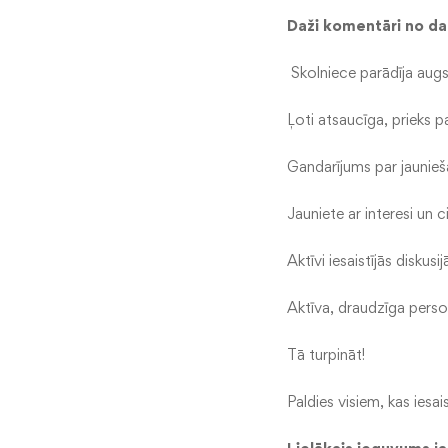
Daži komentāri no da
Skolniece parādīja augs
Ļoti atsaucīga, prieks pa
Gandarījums par jaunieš
Jauniete ar interesi un 
Aktīvi iesaistījās diskusij
Aktīva, draudzīga person
Tā turpināt!
Paldies visiem, kas iesais