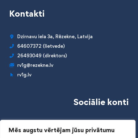
Kontakti
Dzirnavu iela 3a, Rēzekne, Latvija
64607372 (lietvede)
26493049 (direktors)
rv1g@rezekne.lv
rv1g.lv
Sociālie konti
Mēs augstu vērtējam jūsu privātumu