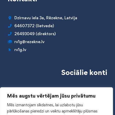
Dzirnavu iela 3a, Rēzekne, Latvija
64607372 (lietvede)
26493049 (direktors)
rv1g@rezekne.lv
rv1g.lv
Sociālie konti
Mēs augstu vērtējam jūsu privātumu
Mēs izmantojam sīkdatnes, lai uzlabotu jūsu
pārlūkošanas pieredzi un veiktu apmeklētāju plūsmas